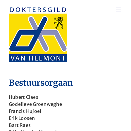
Skip
to
content
Bestuursorgaan
Hubert Claes
Godelieve Groenweghe
Francis Hujoel
Erik Loosen
Bart Raes