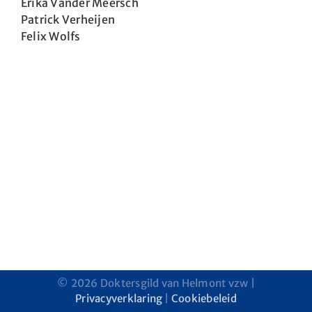
Erika Vander Meersch
Patrick Verheijen
Felix Wolfs
©
2026 Doktersgild van Helmont vzw |
Privacyverklaring
|
Cookiebeleid