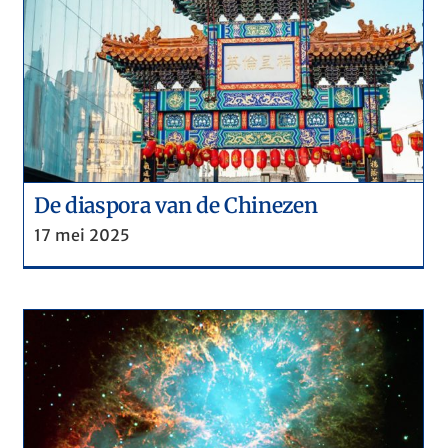
De ethiek van de huisarts
De diaspora van de Chinezen
17 mei 2025
De Spaanse griep & de covid-