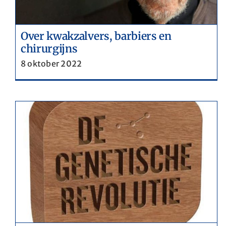
Over kwakzalvers, barbiers en
chirurgijns
8 oktober 2022
Wat geven de Vaticaanse archieven
e
prijs ?